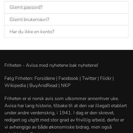
Glemt passord?
Glemt brukernavn?
Har du ikke en konto?
Friheten - Avisa med nyhetene bak nyhetene!
Følg Friheten: Forsidene | Facebook | Twitter | Flickr |
Wikipedia | BuyAndRead | NKP
Friheten er ei norsk avis som utkommer annenhver uke.
Avisa har lang historie, tilbake til at den var illegalt etablert
under andre verdenskrig, i 1941. I dag er den skrevet,
redigert og utgitt med stor grad av frivillig arbeid, derfor er
vi avhengige av både økonomiske bidrag, men også