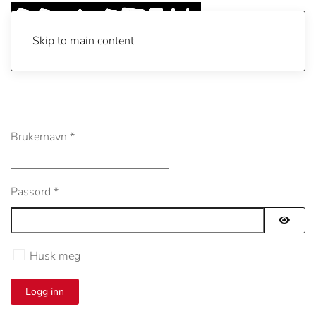
Skip to main content
Brukernavn
*
Passord
*
Vis pa
Husk meg
Logg inn