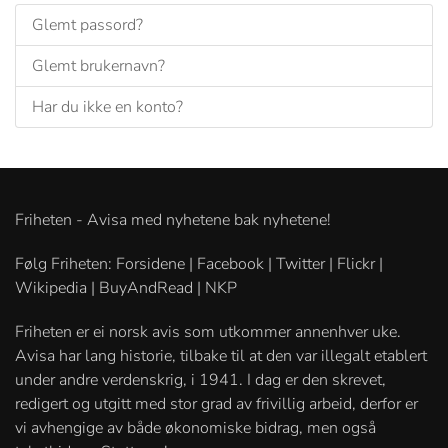
Glemt passord?
Glemt brukernavn?
Har du ikke en konto?
Friheten - Avisa med nyhetene bak nyhetene!
Følg Friheten: Forsidene | Facebook | Twitter | Flickr |
Wikipedia | BuyAndRead | NKP
Friheten er ei norsk avis som utkommer annenhver uke.
Avisa har lang historie, tilbake til at den var illegalt etablert
under andre verdenskrig, i 1941. I dag er den skrevet,
redigert og utgitt med stor grad av frivillig arbeid, derfor er
vi avhengige av både økonomiske bidrag, men også