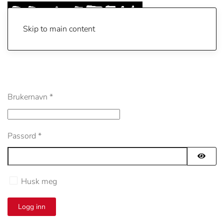
Skip to main content
Brukernavn
*
Passord
*
Vis pa
Husk meg
Logg inn