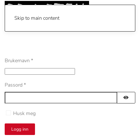
Skip to main content
Brukernavn
*
Passord
*
Vis pa
Husk meg
Logg inn