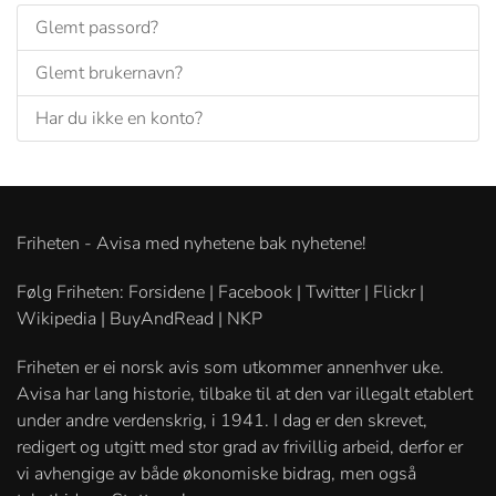
Glemt passord?
Glemt brukernavn?
Har du ikke en konto?
Friheten - Avisa med nyhetene bak nyhetene!
Følg Friheten: Forsidene | Facebook | Twitter | Flickr |
Wikipedia | BuyAndRead | NKP
Friheten er ei norsk avis som utkommer annenhver uke.
Avisa har lang historie, tilbake til at den var illegalt etablert
under andre verdenskrig, i 1941. I dag er den skrevet,
redigert og utgitt med stor grad av frivillig arbeid, derfor er
vi avhengige av både økonomiske bidrag, men også