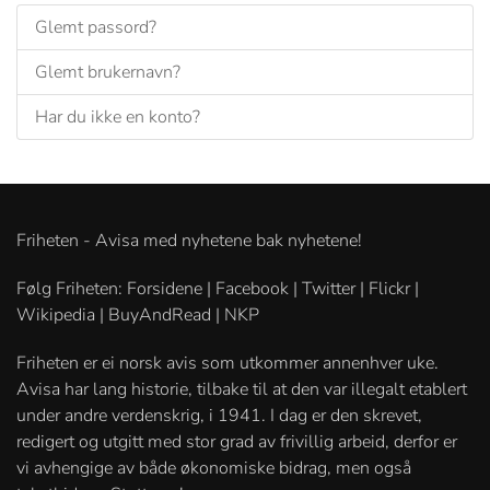
Glemt passord?
Glemt brukernavn?
Har du ikke en konto?
Friheten - Avisa med nyhetene bak nyhetene!
Følg Friheten: Forsidene | Facebook | Twitter | Flickr |
Wikipedia | BuyAndRead | NKP
Friheten er ei norsk avis som utkommer annenhver uke.
Avisa har lang historie, tilbake til at den var illegalt etablert
under andre verdenskrig, i 1941. I dag er den skrevet,
redigert og utgitt med stor grad av frivillig arbeid, derfor er
vi avhengige av både økonomiske bidrag, men også