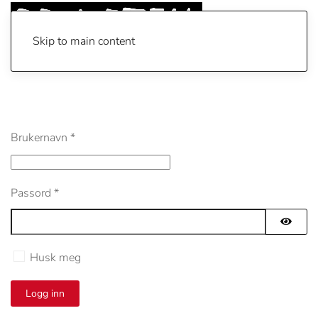
Skip to main content
Brukernavn
*
Passord
*
Vis pa
Husk meg
Logg inn