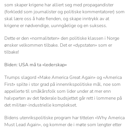
som skaper krigene har alliert seg med propagandister
(forkledd som journalister og politiske kommentatorer) som
skal lære oss å hate fienden, og skape inntrykk av at
krigene er nødvendige, uunngåelige og en suksess.
Dette er den «normaliteten» den politiske klassen i Norge
ønsker velkommen tilbake. Det er «dypstaten» som er
tilbake!
Biden: USA må ta «lederskap»
Trumps slagord «Make America Great Again» og «America
First» spilte i stor grad på innenrikspolitiske mål, noe som
appellerte til småkårsfolk som lider under at mer enn
halvparten av det føderale budsjettet går rett i lommene på
det militær-industrielle komplekset.
Bidens utenrikspolitiske program har tittelen «Why America
Must Lead Again», og kommer de i møte som lengter etter