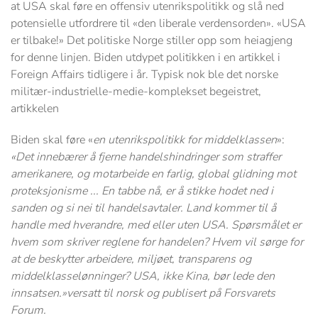
at USA skal føre en offensiv utenrikspolitikk og slå ned
potensielle utfordrere til «den liberale verdensorden». «USA
er tilbake!» Det politiske Norge stiller opp som heiagjeng
for denne linjen. Biden utdypet politikken i en artikkel i
Foreign Affairs tidligere i år. Typisk nok ble det norske
militær-industrielle-medie-komplekset begeistret,
artikkelen
Biden skal føre «
en utenrikspolitikk for middelklassen
»:
«Det innebærer å fjerne handelshindringer som straffer
amerikanere, og motarbeide en farlig, global glidning mot
proteksjonisme ... En tabbe nå, er å stikke hodet ned i
sanden og si nei til handelsavtaler. Land kommer til å
handle med hverandre, med eller uten USA. Spørsmålet er
hvem som skriver reglene for handelen? Hvem vil sørge for
at de beskytter arbeidere, miljøet, transparens og
middelklasselønninger? USA, ikke Kina, bør lede den
innsatsen.»versatt til norsk og publisert på Forsvarets
Forum.