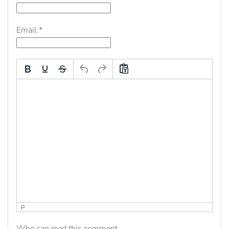
Email
*
P
Who can read this comment