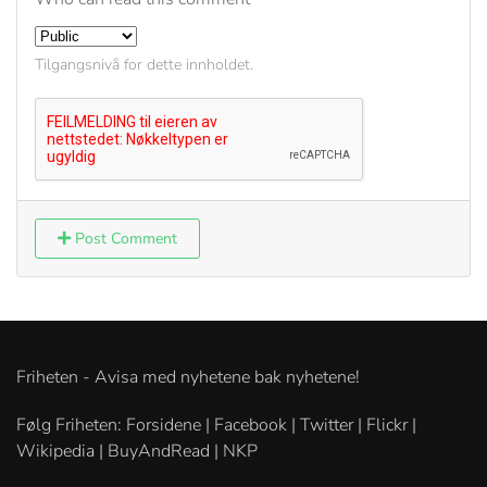
Tilgangsnivå for dette innholdet.
Post Comment
Friheten - Avisa med nyhetene bak nyhetene!
Følg Friheten: Forsidene | Facebook | Twitter | Flickr |
Wikipedia | BuyAndRead | NKP