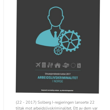
(22 - 2017) Solberg I-regjeringen lanserte 22
tiltak mot arbeidslivskriminalitet. Ett av dem var