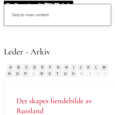
Skip to main content
Leder - Arkiv
A
B
C
D
E
F
G
H
I
J
K
L
M
N
O
P
Q
R
S
T
U
V
W
X
Y
Z
Det skapes fiendebilde av
Russland