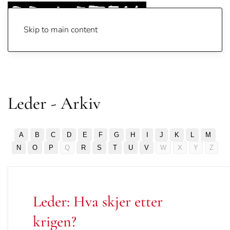
Skip to main content
Leder - Arkiv
A
B
C
D
E
F
G
H
I
J
K
L
M
N
O
P
Q
R
S
T
U
V
W
X
Y
Z
Leder: Hva skjer etter
krigen?