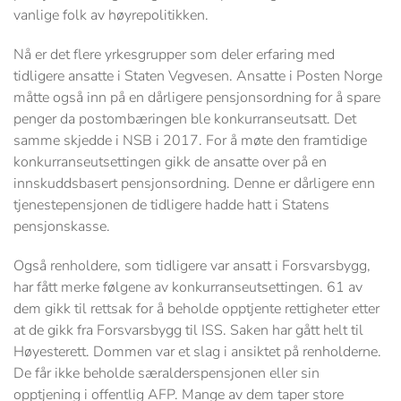
vanlige folk av høyrepolitikken.
Nå er det flere yrkesgrupper som deler erfaring med
tidligere ansatte i Staten Vegvesen. Ansatte i Posten Norge
måtte også inn på en dårligere pensjonsordning for å spare
penger da postombæringen ble konkurranseutsatt. Det
samme skjedde i NSB i 2017. For å møte den framtidige
konkurranseutsettingen gikk de ansatte over på en
innskuddsbasert pensjonsordning. Denne er dårligere enn
tjenestepensjonen de tidligere hadde hatt i Statens
pensjonskasse.
Også renholdere, som tidligere var ansatt i Forsvarsbygg,
har fått merke følgene av konkurranseutsettingen. 61 av
dem gikk til rettsak for å beholde opptjente rettigheter etter
at de gikk fra Forsvarsbygg til ISS. Saken har gått helt til
Høyesterett. Dommen var et slag i ansiktet på renholderne.
De får ikke beholde særalderspensjonen eller sin
opptjening i offentlig AFP. Mange av dem taper store