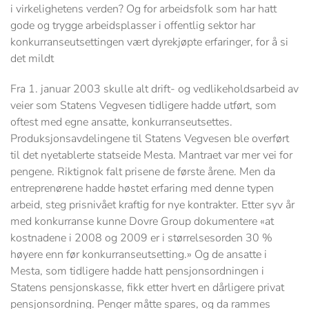
i virkelighetens verden? Og for arbeidsfolk som har hatt
gode og trygge arbeidsplasser i offentlig sektor har
konkurranseutsettingen vært dyrekjøpte erfaringer, for å si
det mildt
Fra 1. januar 2003 skulle alt drift- og vedlikeholdsarbeid av
veier som Statens Vegvesen tidligere hadde utført, som
oftest med egne ansatte, konkurranseutsettes.
Produksjonsavdelingene til Statens Vegvesen ble overført
til det nyetablerte statseide Mesta. Mantraet var mer vei for
pengene. Riktignok falt prisene de første årene. Men da
entreprenørene hadde høstet erfaring med denne typen
arbeid, steg prisnivået kraftig for nye kontrakter. Etter syv år
med konkurranse kunne Dovre Group dokumentere «at
kostnadene i 2008 og 2009 er i størrelsesorden 30 %
høyere enn før konkurranseutsetting.» Og de ansatte i
Mesta, som tidligere hadde hatt pensjonsordningen i
Statens pensjonskasse, fikk etter hvert en dårligere privat
pensjonsordning. Penger måtte spares, og da rammes