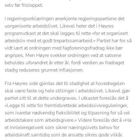
selv før frisleppet.
I regjeringserklæringen anerkjente regjeringspartiene det
uorganiserte arbeidslivet. Likevel heter det i Høyres
programutkast at det skal legges til rette «for et organisert
arbeidsliv med et godt trepartssamarbeid.» Partiet har for så
vidt lært at ordningen med fagforeningsfradrag ikke bør
angripes. Men Høyre svekker ordningen ved at satsene
beholdes uforandret år etter år, fordi verdien av fradraget
stadig reduseres grunnet inflasjonen.
Fra Høyres side gjentas det til stadighet at hovedregelen
skal være faste og hele stillinger i arbeidslivet. Likevel gjør
partiet sitt til at dette undergraves. I utkastet foreslås det å
«Legge til rette for fremtidsrettede arbeidslivsreguleringer,
som ivaretar nødvendig fleksibilitet og tilpasning for så vel
arbeidstakere som arbeidsgivere.» Videre foreslås det å «Ha
et innleieregelverk som sikrer næringslivets behov for
arbeidskraft samtidig som de ansatte sikres gode vilkår.