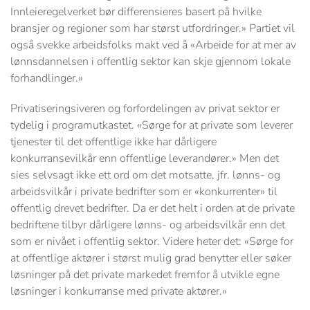
Innleieregelverket bør differensieres basert på hvilke
bransjer og regioner som har størst utfordringer.» Partiet vil
også svekke arbeidsfolks makt ved å «Arbeide for at mer av
lønnsdannelsen i offentlig sektor kan skje gjennom lokale
forhandlinger.»
Privatiseringsiveren og forfordelingen av privat sektor er
tydelig i programutkastet. «Sørge for at private som leverer
tjenester til det offentlige ikke har dårligere
konkurransevilkår enn offentlige leverandører.» Men det
sies selvsagt ikke ett ord om det motsatte, jfr. lønns- og
arbeidsvilkår i private bedrifter som er «konkurrenter» til
offentlig drevet bedrifter. Da er det helt i orden at de private
bedriftene tilbyr dårligere lønns- og arbeidsvilkår enn det
som er nivået i offentlig sektor. Videre heter det: «Sørge for
at offentlige aktører i størst mulig grad benytter eller søker
løsninger på det private markedet fremfor å utvikle egne
løsninger i konkurranse med private aktører.»