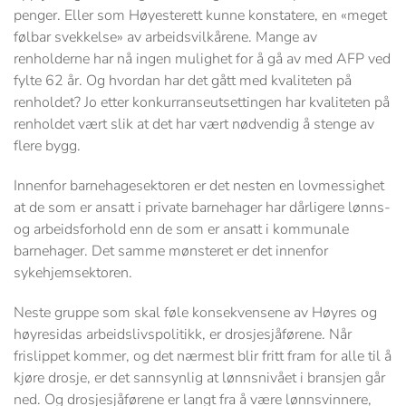
penger. Eller som Høyesterett kunne konstatere, en «meget
følbar svekkelse» av arbeidsvilkårene. Mange av
renholderne har nå ingen mulighet for å gå av med AFP ved
fylte 62 år. Og hvordan har det gått med kvaliteten på
renholdet? Jo etter konkurranseutsettingen har kvaliteten på
renholdet vært slik at det har vært nødvendig å stenge av
flere bygg.
Innenfor barnehagesektoren er det nesten en lovmessighet
at de som er ansatt i private barnehager har dårligere lønns-
og arbeidsforhold enn de som er ansatt i kommunale
barnehager. Det samme mønsteret er det innenfor
sykehjemsektoren.
Neste gruppe som skal føle konsekvensene av Høyres og
høyresidas arbeidslivspolitikk, er drosjesjåførene. Når
frislippet kommer, og det nærmest blir fritt fram for alle til å
kjøre drosje, er det sannsynlig at lønnsnivået i bransjen går
ned. Og drosjesjåførene er langt fra å være lønnsvinnere,