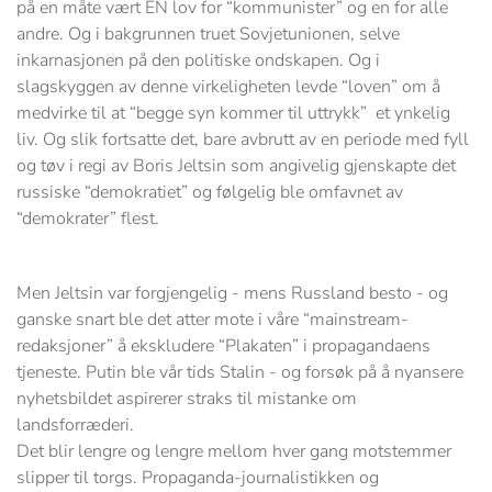
på en måte vært EN lov for “kommunister” og en for alle
andre. Og i bakgrunnen truet Sovjetunionen, selve
inkarnasjonen på den politiske ondskapen. Og i
slagskyggen av denne virkeligheten levde “loven” om å
medvirke til at “begge syn kommer til uttrykk” et ynkelig
liv. Og slik fortsatte det, bare avbrutt av en periode med fyll
og tøv i regi av Boris Jeltsin som angivelig gjenskapte det
russiske “demokratiet” og følgelig ble omfavnet av
“demokrater” flest.
Men Jeltsin var forgjengelig - mens Russland besto - og
ganske snart ble det atter mote i våre “mainstream-
redaksjoner” å ekskludere “Plakaten” i propagandaens
tjeneste. Putin ble vår tids Stalin - og forsøk på å nyansere
nyhetsbildet aspirerer straks til mistanke om
landsforræderi.
Det blir lengre og lengre mellom hver gang motstemmer
slipper til torgs. Propaganda-journalistikken og