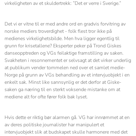
virkeligheten av et skuldertrekk: ”Det er verre i Sverige.”
Det vi er vitne til er med andre ord en gradvis forvitring av
norske mediers troverdighet - folk flest tror ikke på
medienes virkelighetsbilde. Men hva ligger egentlig til
grunn for krisetallene? Eksperter peker på Trond Giskes
danseopptreden og VGs feilaktige framstilling av saken.
Svakheten i resonnementet er selvsagt at det virker underlig
at publikum vender tommelen ned over et samlet medie-
Norge på grunn av VGs behandling av et intervjuobjekt i en
enkelt sak. Minst like sannsynlig er det derfor at Giske-
saken ga næring til en sterkt voksende mistanke om at
mediene alt for ofte fører folk bak lyset.
Hvis dette er riktig bør alarmen gå. VG har innrømmet at en
av deres politiske journalister har manipulert et
intervjuobjekt slik at budskapet skulle harmonere med det