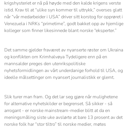
krigshysteriet er nå på høyde med den kalde krigens verste
istid. Krav til at “ulike syn kommer til uttrykk,” overses glatt
når “vår medarbeider i USA” driver sitt korstog for opprøret i
Venezuela i NRKs “primetime”, godt bakket opp av hjemlige
kolleger som finner likesinnede blant norske “eksperter.”
Det samme gjelder fraværet av nyanserte røster om Ukraina
og konflikten om Krimhalvøya Tydeligere enn på en
mannsalder preges den utenrikspolitiske
nyhetsformidlingen av vårt underdanige forhold til USA, og
ideelle målsettinger om nyansert journalistikk er glemt.
Slik turer man fram. Og det lar seg gjøre når mulighetene
for alternative nyhetskilder er begrenset. Så sikker - så
arrogant - er norske mainstream-medier blitt at da en
meningsmåling siste uke avslørte at bare 13 prosent av det
norske folk har “stor tiltro” til norske medier, møtes