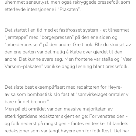
uhemmet sensurlyst, men også rakryggede pressefolk som
etterlevde intensjonene i “Plakaten”.
Det startet i en tid med et fastfrosset system - et tilnærmet
“jernteppe” med “borgerpressen” på den ene siden og
“arbeiderpressen” på den andre. Greit nok. Ble du skviset av
den ene parten var det mulig å klatre over gjerdet til den
andre. Det kunne svare seg. Men frontene var steile og “Vær
Varsom-plakaten” var ikke daglig lesning blant pressefolk.
Det siste best eksemplifisert med redaktøren for Høyre-
avisa som bombastisk slo fast at “samvirkelaget omtaler vi
bare når det brenner”.
Men på ett området var den massive majoriteten av
etterkrigstidens redaktører skjønt enige: For venstresiden -
og folk nederst på rangstigen - fantes en terskel til landets
redaksjoner som var langt høyere enn for folk flest. Det har