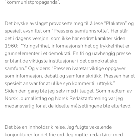
“kommunistpropaganda”.
Det bryske avslaget provoserte meg til å lese “Plakaten” og
spesielt avsnittet om “Pressens samfunnsrolle”. Her står
det i dagens versjon, som ikke har endret karakter siden
1960: “Ytringsfrihet, informasjonsfrihet og trykkefrihet er
grunnelementer i et demokrati. En fri og uavhengig presse
er blant de viktigste institusjoner i det demokratiske
samfunn.” Og videre: “Pressen ivaretar viktige oppgaver
som informasjon, debatt og samfunnskritikk. Pressen har et
spesielt ansvar for at ulike syn kommer til uttrykk.”
Siden den gang ble jeg selv med i lauget. Som medlem av
Norsk Journalistlag og Norsk Redaktørforening var jeg
medansvarlig for at de ideelle målsettingene ble etterlevd.
Det ble en innholdsrik reise. Jeg fulgte vekslende
konjunkturer for det frie ord. Jeg møtte redaktører med