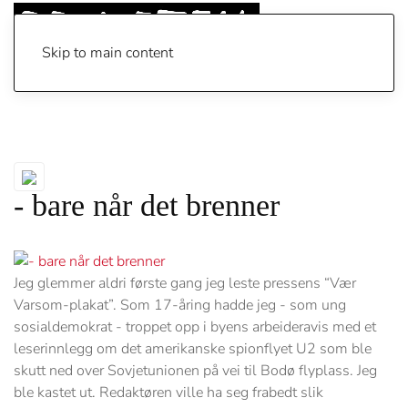
Skip to main content
- bare når det brenner
Jeg glemmer aldri første gang jeg leste pressens “Vær
Varsom-plakat”. Som 17-åring hadde jeg - som ung
sosialdemokrat - troppet opp i byens arbeideravis med et
leserinnlegg om det amerikanske spionflyet U2 som ble
skutt ned over Sovjetunionen på vei til Bodø flyplass. Jeg
ble kastet ut. Redaktøren ville ha seg frabedt slik