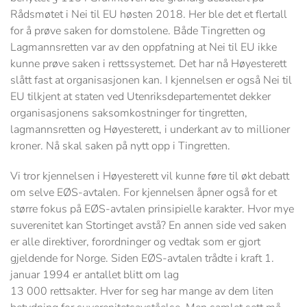
Rådsmøtet i Nei til EU høsten 2018. Her ble det et flertall
for å prøve saken for domstolene. Både Tingretten og
Lagmannsretten var av den oppfatning at Nei til EU ikke
kunne prøve saken i rettssystemet. Det har nå Høyesterett
slått fast at organisasjonen kan. I kjennelsen er også Nei til
EU tilkjent at staten ved Utenriksdepartementet dekker
organisasjonens saksomkostninger for tingretten,
lagmannsretten og Høyesterett, i underkant av to millioner
kroner. Nå skal saken på nytt opp i Tingretten.
Vi tror kjennelsen i Høyesterett vil kunne føre til økt debatt
om selve EØS-avtalen. For kjennelsen åpner også for et
større fokus på EØS-avtalen prinsipielle karakter. Hvor mye
suverenitet kan Stortinget avstå? En annen side ved saken
er alle direktiver, forordninger og vedtak som er gjort
gjeldende for Norge. Siden EØS-avtalen trådte i kraft 1.
januar 1994 er antallet blitt om lag
13 000 rettsakter. Hver for seg har mange av dem liten