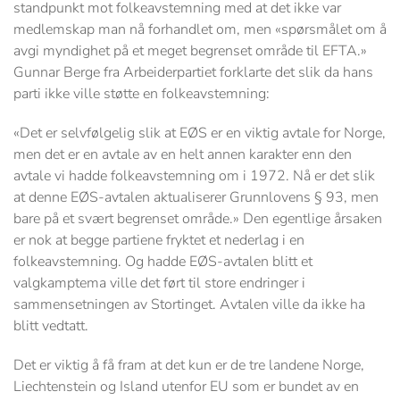
standpunkt mot folkeavstemning med at det ikke var
medlemskap man nå forhandlet om, men «spørsmålet om å
avgi myndighet på et meget begrenset område til EFTA.»
Gunnar Berge fra Arbeiderpartiet forklarte det slik da hans
parti ikke ville støtte en folkeavstemning:
«Det er selvfølgelig slik at EØS er en viktig avtale for Norge,
men det er en avtale av en helt annen karakter enn den
avtale vi hadde folkeavstemning om i 1972. Nå er det slik
at denne EØS-avtalen aktualiserer Grunnlovens § 93, men
bare på et svært begrenset område.» Den egentlige årsaken
er nok at begge partiene fryktet et nederlag i en
folkeavstemning. Og hadde EØS-avtalen blitt et
valgkamptema ville det ført til store endringer i
sammensetningen av Stortinget. Avtalen ville da ikke ha
blitt vedtatt.
Det er viktig å få fram at det kun er de tre landene Norge,
Liechtenstein og Island utenfor EU som er bundet av en