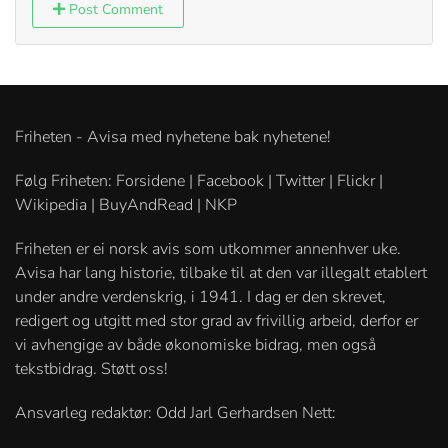
Post Comment
Friheten - Avisa med nyhetene bak nyhetene!
Følg Friheten: Forsidene | Facebook | Twitter | Flickr |
Wikipedia | BuyAndRead | NKP
Friheten er ei norsk avis som utkommer annenhver uke.
Avisa har lang historie, tilbake til at den var illegalt etablert
under andre verdenskrig, i 1941. I dag er den skrevet,
redigert og utgitt med stor grad av frivillig arbeid, derfor er
vi avhengige av både økonomiske bidrag, men også
tekstbidrag. Støtt oss!
Ansvarleg redaktør: Odd Jarl Gerhardsen Nett: