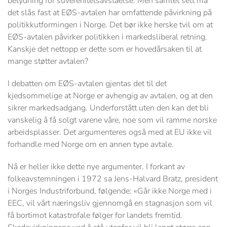
betydning for suverenitetsavståelse. Men samlet sett må
det slås fast at EØS-avtalen har omfattende påvirkning på
politikkutformingen i Norge. Det bør ikke herske tvil om at
EØS-avtalen påvirker politikken i markedsliberal retning.
Kanskje det nettopp er dette som er hovedårsaken til at
mange støtter avtalen?
I debatten om EØS-avtalen gjentas det til det
kjedsommelige at Norge er avhengig av avtalen, og at den
sikrer markedsadgang. Underforstått uten den kan det bli
vanskelig å få solgt varene våre, noe som vil ramme norske
arbeidsplasser. Det argumenteres også med at EU ikke vil
forhandle med Norge om en annen type avtale.
Nå er heller ikke dette nye argumenter. I forkant av
folkeavstemningen i 1972 sa Jens-Halvard Bratz, president
i Norges Industriforbund, følgende: «Går ikke Norge med i
EEC, vil vårt næringsliv gjennomgå en stagnasjon som vil
få bortimot katastrofale følger for landets fremtid.