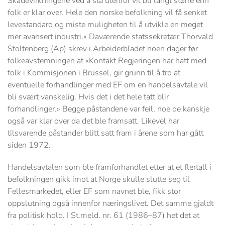
Skadevirkningene ved å stå utenfor vil bli langt større enn
folk er klar over. Hele den norske befolkning vil få senket
levestandard og miste muligheten til å utvikle en meget
mer avansert industri.» Daværende statssekretær Thorvald
Stoltenberg (Ap) skrev i Arbeiderbladet noen dager før
folkeavstemningen at «Kontakt Regjeringen har hatt med
folk i Kommisjonen i Brüssel, gir grunn til å tro at
eventuelle forhandlinger med EF om en handelsavtale vil
bli svært vanskelig. Hvis det i det hele tatt blir
forhandlinger.» Begge påstandene var feil, noe de kanskje
også var klar over da det ble framsatt. Likevel har
tilsvarende påstander blitt satt fram i årene som har gått
siden 1972.
Handelsavtalen som ble framforhandlet etter at et flertall i
befolkningen gikk imot at Norge skulle slutte seg til
Fellesmarkedet, eller EF som navnet ble, fikk stor
oppslutning også innenfor næringslivet. Det samme gjaldt
fra politisk hold. I St.meld. nr. 61 (1986–87) het det at