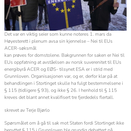
Det var en viktig seier som kunne noteres 1. mars da
Høyesterett i plenum avsa sin kjennelse – Nei til EUs
ACER-søksmål
kan prøves for domstolene. Bakgrunnen for saken er Nei til
EUs oppfatning at avståelsen av norsk suverenitet til EUs
energibyrå ACER og EØS- tilsynet ESA er i strid med
Grunnloven. Organisasjonen var, og er, derfor klar på at
behandlingen i Stortinget skulle ha fulgt bestemmelsene i
§ 115 (tidligere § 93), og ikke § 26. I henhold til § 115
kreves det blant annet kvalifisert tre fjerdedels flertall.
skrevet av Terje Bjørlo
Spørsmålet om å gå til sak mot Staten fordi Stortinget ikke
benyttet § 115 i Grunnloven ble grundig debattert på