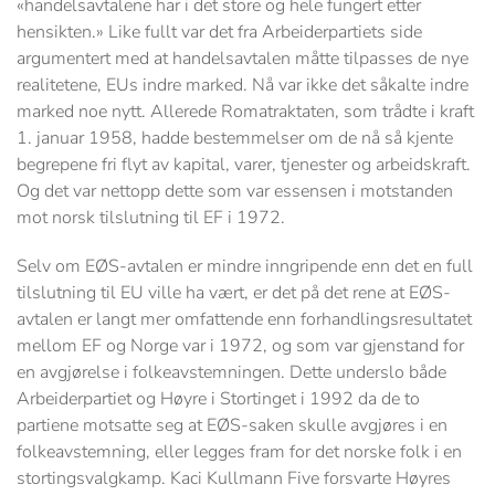
«handelsavtalene har i det store og hele fungert etter
hensikten.» Like fullt var det fra Arbeiderpartiets side
argumentert med at handelsavtalen måtte tilpasses de nye
realitetene, EUs indre marked. Nå var ikke det såkalte indre
marked noe nytt. Allerede Romatraktaten, som trådte i kraft
1. januar 1958, hadde bestemmelser om de nå så kjente
begrepene fri flyt av kapital, varer, tjenester og arbeidskraft.
Og det var nettopp dette som var essensen i motstanden
mot norsk tilslutning til EF i 1972.
Selv om EØS-avtalen er mindre inngripende enn det en full
tilslutning til EU ville ha vært, er det på det rene at EØS-
avtalen er langt mer omfattende enn forhandlingsresultatet
mellom EF og Norge var i 1972, og som var gjenstand for
en avgjørelse i folkeavstemningen. Dette underslo både
Arbeiderpartiet og Høyre i Stortinget i 1992 da de to
partiene motsatte seg at EØS-saken skulle avgjøres i en
folkeavstemning, eller legges fram for det norske folk i en
stortingsvalgkamp. Kaci Kullmann Five forsvarte Høyres