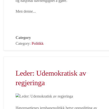
og nasjonal uavhengighet å gjøre.
Men denne...
Category
Category:
Politikk
Leder: Udemokratisk av
regjeringa
Høyrepartienes jernbanepolitikk betyr oppsplitting av