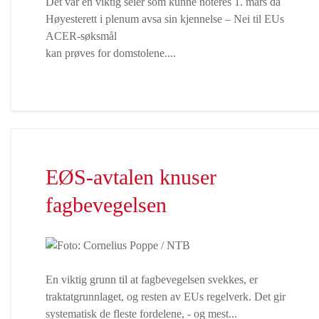
Det var en viktig seier som kunne noteres 1. mars da
Høyesterett i plenum avsa sin kjennelse – Nei til EUs
ACER-søksmål
kan prøves for domstolene....
EØS-avtalen knuser
fagbevegelsen
En viktig grunn til at fagbevegelsen svekkes, er
traktatgrunnlaget, og resten av EUs regelverk. Det gir
systematisk de fleste fordelene, - og mest...